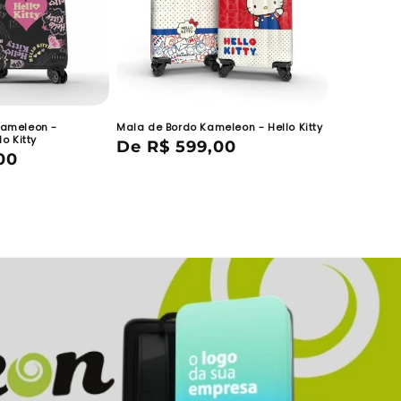
ameleon -
Mala de Bordo Kameleon - Hello Kitty
o Kitty
Preço
De R$ 599,00
00
normal