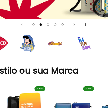
stilo ou sua Marca
♻️ Eco
♻️ Eco