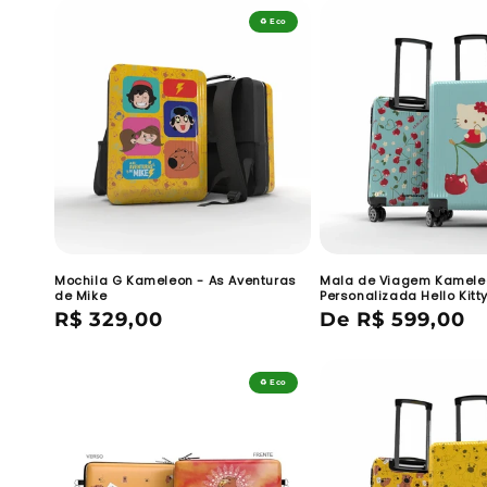
♻️ Eco
Mochila G Kameleon - As Aventuras
Mala de Viagem Kamele
de Mike
Personalizada Hello Kitt
Preço
R$ 329,00
Preço
De R$ 599,00
normal
normal
♻️ Eco