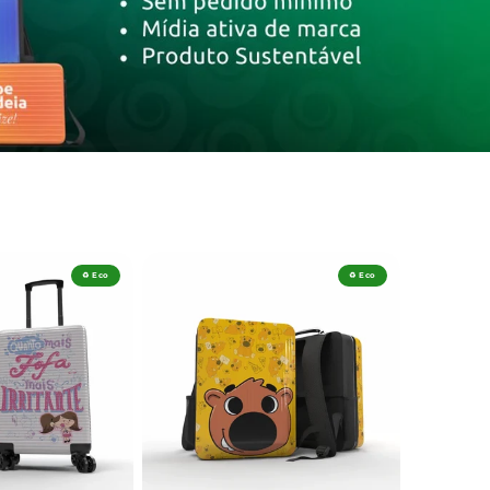
♻️ Eco
♻️ Eco