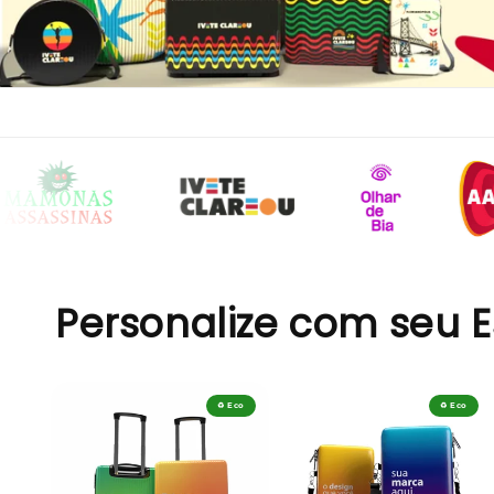
Personalize com seu E
♻️ Eco
♻️ Eco