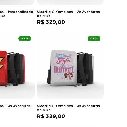
on - Personalizada
Mochila G Kameleon - As Aventuras
ike
de Mike
Preço
R$ 329,00
normal
♻️ Eco
♻️ Eco
on - As Aventuras
Mochila G Kameleon - As Aventuras
de Mike
Preço
R$ 329,00
normal