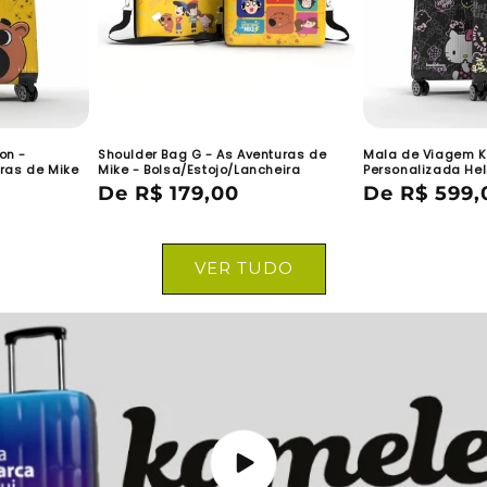
on -
Shoulder Bag G - As Aventuras de
Mala de Viagem K
ras de Mike
Mike - Bolsa/Estojo/Lancheira
Personalizada Hell
Preço
De R$ 179,00
Preço
De R$ 599,
normal
normal
VER TUDO