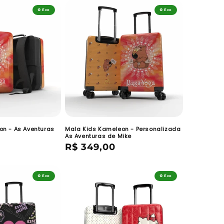
♻️ Eco
♻️ Eco
on - As Aventuras
Mala Kids Kameleon - Personalizada
As Aventuras de Mike
Preço
R$ 349,00
normal
♻️ Eco
♻️ Eco