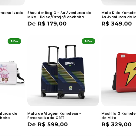
ersonalizada
Shoulder Bag G - As Aventuras de
Mala Kids Kamele
Mike - Bolsa/Estojo/Lancheira
As Aventuras de M
Preço
De R$ 179,00
Preço
R$ 349,00
normal
normal
♻️ Eco
♻️ Eco
nturas de
Mala de Viagem Kameleon -
Mochila G Kamele
cheira
Personalizada CBTE
de Mike
Preço
De R$ 599,00
Preço
R$ 329,00
normal
normal