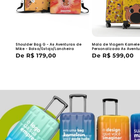
Shoulder Bag G - As Aventuras de
Mala de Viagem Kamele
Mike - Bolsa/Estojo/Lancheira
Personalizada As Aventu
Preço
De R$ 179,00
Preço
De R$ 599,00
normal
normal