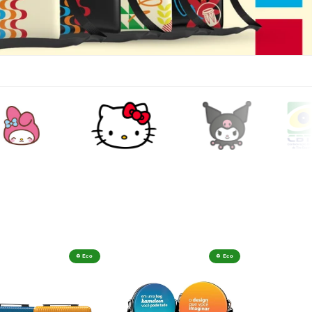
♻️ Eco
♻️ Eco