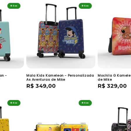
♻️ Eco
♻️ Eco
on -
Mala Kids Kameleon - Personalizada
Mochila G Kamele
y
As Aventuras de Mike
de Mike
Preço
R$ 349,00
Preço
R$ 329,00
normal
normal
♻️ Eco
♻️ Eco