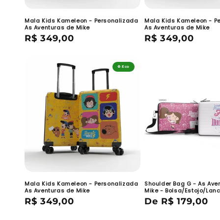
Mala Kids Kameleon - Personalizada
Mala Kids Kameleon - P
As Aventuras de Mike
As Aventuras de Mike
Preço
R$ 349,00
Preço
R$ 349,00
normal
normal
♻️ Eco
Mala Kids Kameleon - Personalizada
Shoulder Bag G - As Ave
As Aventuras de Mike
Mike - Bolsa/Estojo/Lan
Preço
R$ 349,00
Preço
De R$ 179,00
normal
normal