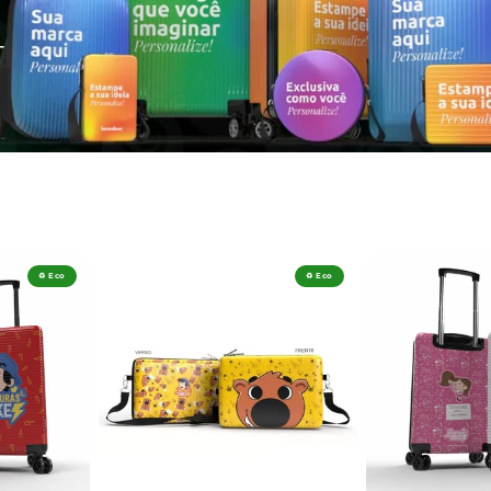
♻️ Eco
♻️ Eco