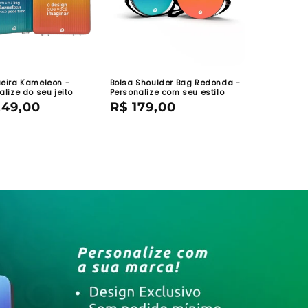
eira Kameleon -
Bolsa Shoulder Bag Redonda -
alize do seu jeito
Personalize com seu estilo
ço
249,00
Preço
R$ 179,00
mal
normal