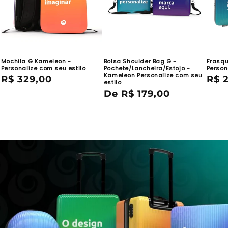
Mochila G Kameleon -
Bolsa Shoulder Bag G -
Frasqu
Personalize com seu estilo
Pochete/Lancheira/Estojo -
Person
Kameleon Personalize com seu
Preço
R$ 329,00
Pre
R$ 
estilo
normal
nor
Preço
De R$ 179,00
normal