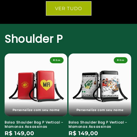
VER TUDO
Shoulder P
♻️ Eco
♻️ Eco
Personalize com seu nome
Personalize com seu nome
Bolsa Shoulder Bag P Vertical -
Bolsa Shoulder Bag P Vertical -
Mamonas Assassinas
Mamonas Assassinas
Preço
R$ 149,00
Preço
R$ 149,00