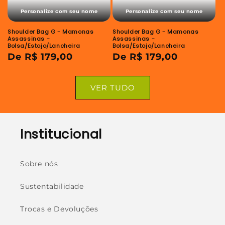
Personalize com seu nome
Personalize com seu nome
Shoulder Bag G - Mamonas
Shoulder Bag G - Mamonas
Assassinas -
Assassinas -
Bolsa/Estojo/Lancheira
Bolsa/Estojo/Lancheira
Preço
De R$ 179,00
Preço
De R$ 179,00
normal
normal
VER TUDO
Institucional
Sobre nós
Sustentabilidade
Trocas e Devoluções