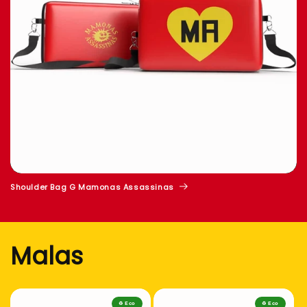
Shoulder Bag G Mamonas Assassinas
Malas
♻️ Eco
♻️ Eco