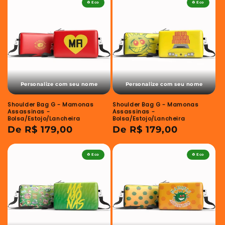
♻️ Eco
♻️ Eco
Personalize com seu nome
Personalize com seu nome
Shoulder Bag G - Mamonas
Shoulder Bag G - Mamonas
Assassinas -
Assassinas -
Bolsa/Estojo/Lancheira
Bolsa/Estojo/Lancheira
Preço
De R$ 179,00
Preço
De R$ 179,00
normal
normal
♻️ Eco
♻️ Eco