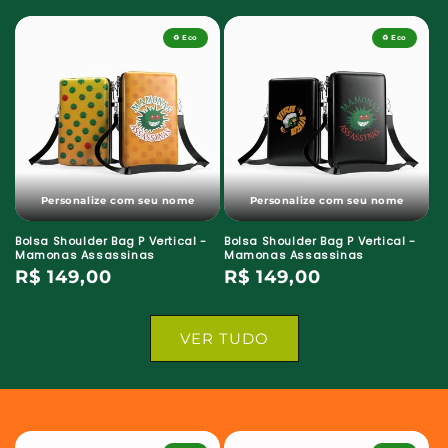
normal
normal
♻️ Eco
♻️ Eco
Personalize com seu nome
Personalize com seu nome
Bolsa Shoulder Bag P Vertical -
Bolsa Shoulder Bag P Vertical -
Mamonas Assassinas
Mamonas Assassinas
Preço
R$ 149,00
Preço
R$ 149,00
normal
normal
VER TUDO