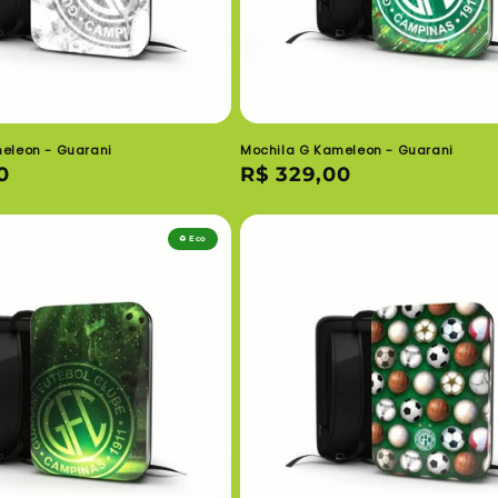
eleon - Guarani
Mochila G Kameleon - Guarani
0
Preço
R$ 329,00
normal
♻️ Eco