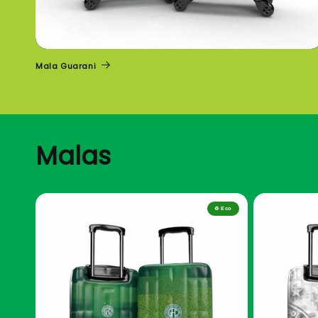
Mala Guarani
Malas
♻️ Eco