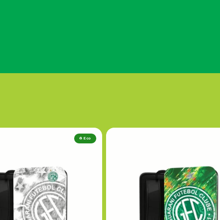
♻️ Eco