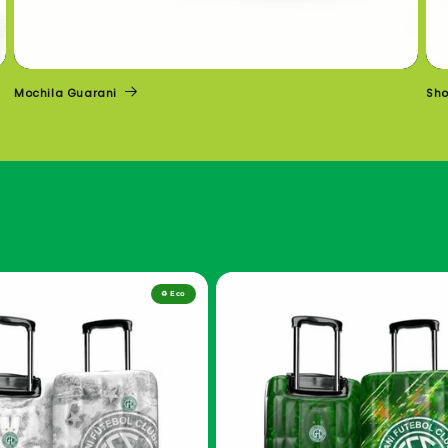
Mochila Guarani
Sho
♻️ Eco