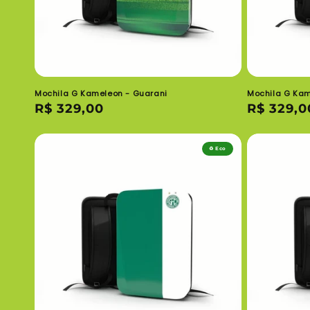
Mochila G Kameleon - Guarani
Mochila G Kam
Preço
R$ 329,00
Preço
R$ 329,0
normal
normal
♻️ Eco