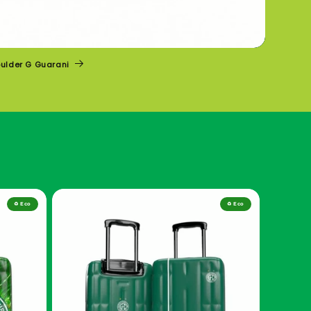
ulder G Guarani
♻️ Eco
♻️ Eco