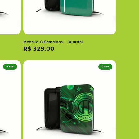
Mochila G Kameleon - Guarani
Preço
R$ 329,00
normal
♻️ Eco
♻️ Eco