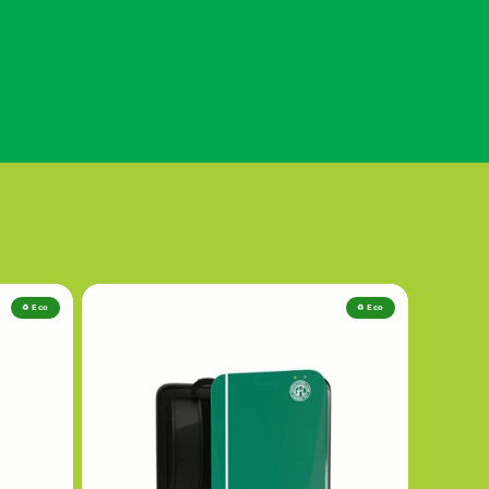
♻️ Eco
♻️ Eco