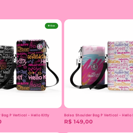
♻️ Eco
Bag P Vertical - Hello Kitty
Bolsa Shoulder Bag P Vertical - Hello 
0
Preço
R$ 149,00
normal