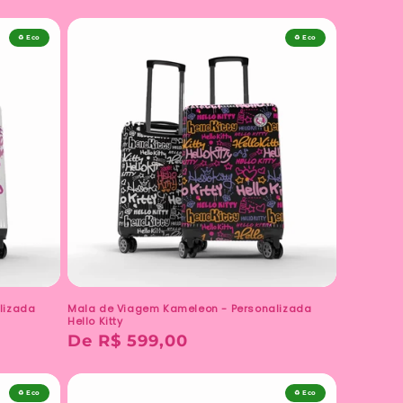
♻️ Eco
♻️ Eco
lizada
Mala de Viagem Kameleon - Personalizada
Hello Kitty
Preço
De R$ 599,00
normal
♻️ Eco
♻️ Eco