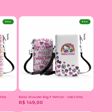
♻️ Eco
♻️ Eco
Kitty
Bolsa Shoulder Bag P Vertical - Hello Kitty
Preço
R$ 149,00
normal