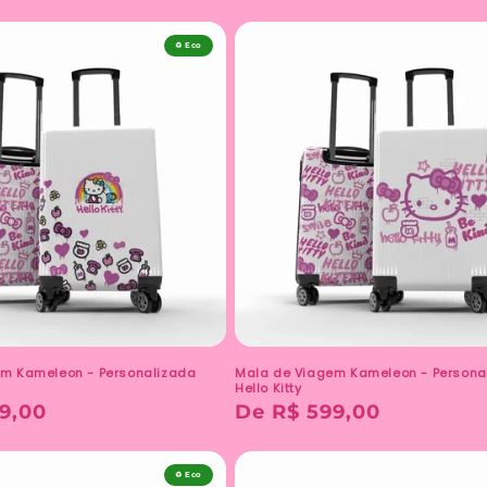
♻️ Eco
m Kameleon - Personalizada
Mala de Viagem Kameleon - Persona
Hello Kitty
9,00
Preço
De R$ 599,00
normal
♻️ Eco