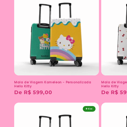
Mala de Viagem Kameleon - Personalizada
Mala de Viage
Hello Kitty
Hello Kitty
Preço
De R$ 599,00
Preço
De R$ 59
normal
normal
♻️ Eco