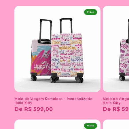
♻️ Eco
Mala de Viagem Kameleon - Personalizada
Mala de Viage
Hello Kitty
Hello Kitty
Preço
De R$ 599,00
Preço
De R$ 59
normal
normal
♻️ Eco