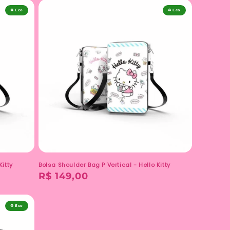
♻️ Eco
♻️ Eco
Kitty
Bolsa Shoulder Bag P Vertical - Hello Kitty
Preço
R$ 149,00
normal
♻️ Eco