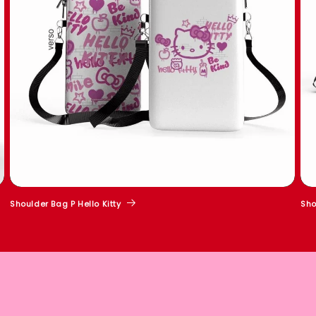
Shoulder Bag P Hello Kitty
Sho