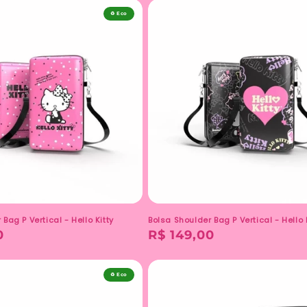
♻️ Eco
Bag P Vertical - Hello Kitty
Bolsa Shoulder Bag P Vertical - Hello 
0
Preço
R$ 149,00
normal
♻️ Eco