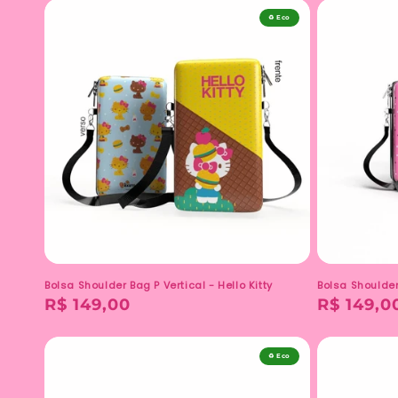
♻️ Eco
Bolsa Shoulder Bag P Vertical - Hello Kitty
Bolsa Shoulder 
Preço
R$ 149,00
Preço
R$ 149,0
normal
normal
♻️ Eco