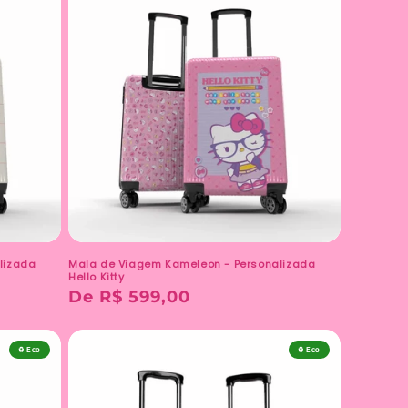
lizada
Mala de Viagem Kameleon - Personalizada
Hello Kitty
Preço
De R$ 599,00
normal
♻️ Eco
♻️ Eco