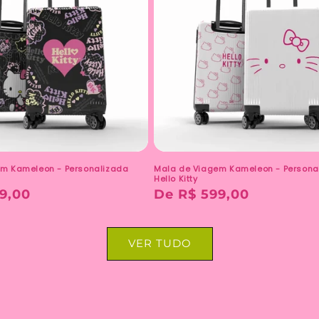
m Kameleon - Personalizada
Mala de Viagem Kameleon - Persona
Hello Kitty
9,00
Preço
De R$ 599,00
normal
VER TUDO