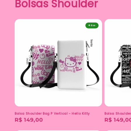
Bolsas Shoulder
♻️ Eco
Bolsa Shoulder Bag P Vertical - Hello Kitty
Bolsa Shoulder 
Preço
R$ 149,00
Preço
R$ 149,0
normal
normal