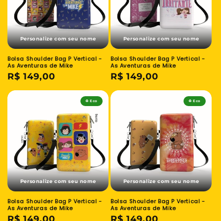
Personalize com seu nome
Personalize com seu nome
Bolsa Shoulder Bag P Vertical -
Bolsa Shoulder Bag P Vertical -
As Aventuras de Mike
As Aventuras de Mike
Preço
R$ 149,00
Preço
R$ 149,00
normal
normal
♻️ Eco
♻️ Eco
Personalize com seu nome
Personalize com seu nome
Bolsa Shoulder Bag P Vertical -
Bolsa Shoulder Bag P Vertical -
As Aventuras de Mike
As Aventuras de Mike
Preço
R$ 149,00
Preço
R$ 149,00