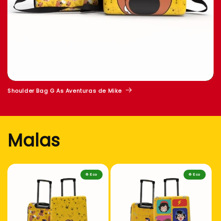
Shoulder Bag G As Aventuras de Mike
Malas
♻️ Eco
♻️ Eco