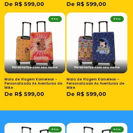
Preço
De R$ 599,00
Preço
De R$ 599,00
normal
normal
♻️ Eco
♻️ Eco
Personalize com seu nome
Personalize com seu nome
Mala de Viagem Kameleon -
Mala de Viagem Kameleon -
Personalizada As Aventuras de
Personalizada As Aventuras de
Mike
Mike
Preço
De R$ 599,00
Preço
De R$ 599,00
normal
normal
♻️ Eco
♻️ Eco