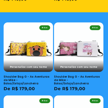
normal
normal
♻️ Eco
♻️ Eco
Personalize com seu nome
Personalize com seu nome
Shoulder Bag G - As Aventuras
Shoulder Bag G - As Aventuras
de Mike -
de Mike -
Bolsa/Estojo/Lancheira
Bolsa/Estojo/Lancheira
Preço
De R$ 179,00
Preço
De R$ 179,00
normal
normal
♻️ Eco
♻️ Eco