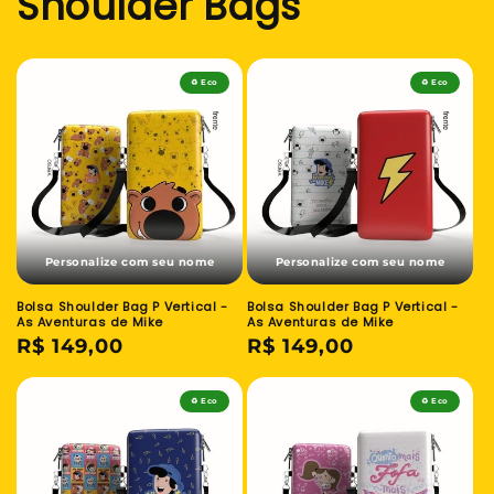
Shoulder Bags
♻️ Eco
♻️ Eco
Personalize com seu nome
Personalize com seu nome
Bolsa Shoulder Bag P Vertical -
Bolsa Shoulder Bag P Vertical -
As Aventuras de Mike
As Aventuras de Mike
Preço
R$ 149,00
Preço
R$ 149,00
normal
normal
♻️ Eco
♻️ Eco