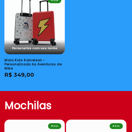
♻️ Eco
Personalize com seu nome
Mala Kids Kameleon -
Personalizada As Aventuras de
Mike
Preço
R$ 349,00
normal
Mochilas
♻️ Eco
♻️ Eco