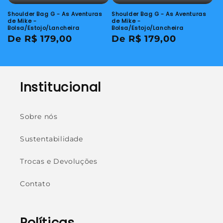
Shoulder Bag G - As Aventuras
Shoulder Bag G - As Aventuras
de Mike -
de Mike -
Bolsa/Estojo/Lancheira
Bolsa/Estojo/Lancheira
Preço
De R$ 179,00
Preço
De R$ 179,00
normal
normal
Institucional
Sobre nós
Sustentabilidade
Trocas e Devoluções
Contato
Políticas