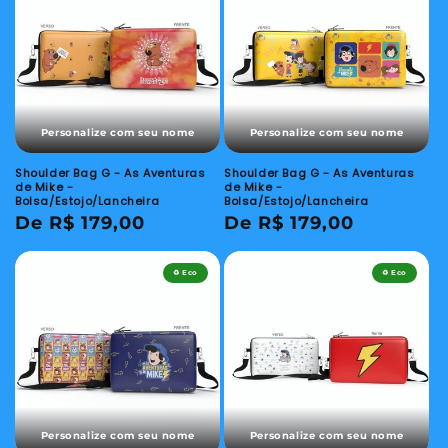
Personalize com seu nome
Personalize com seu nome
Shoulder Bag G - As Aventuras
Shoulder Bag G - As Aventuras
de Mike -
de Mike -
Bolsa/Estojo/Lancheira
Bolsa/Estojo/Lancheira
Preço
De R$ 179,00
Preço
De R$ 179,00
normal
normal
♻️ Eco
♻️ Eco
Personalize com seu nome
Personalize com seu nome