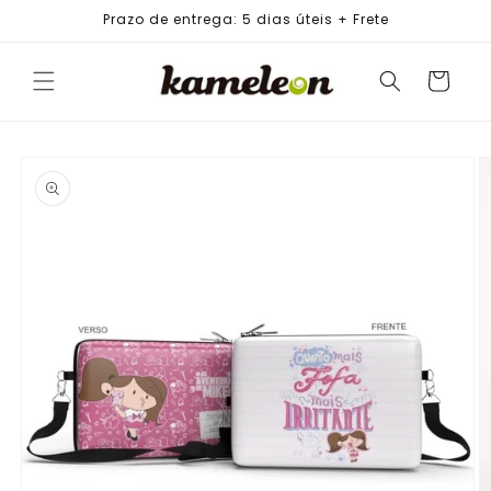
PULAR
Prazo de entrega: 5 dias úteis + Frete
PARA O
CONTEÚDO
Carrinho
PULAR PARA
AS
INFORMAÇÕES
DO PRODUTO