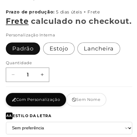
normal
}}:
Prazo de produção:
5 dias úteis + Frete
Frete
calculado no checkout.
Personalização Interna
Padrão
Estojo
Lancheira
Quantidade
Diminuir
Aumentar
a
a
quantidade
quantidade
de
de
Com Personalização
Sem Nome
Shoulder
Shoulder
Bag
Bag
G
G
ESTILO DA LETRA
AA
-
-
As
As
Aventuras
Aventuras