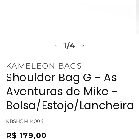
Abrir
Ab
mídia
m
de
1
/
4
1
2
na
n
janela
j
modal
m
KAMELEON BAGS
Shoulder Bag G - As
Aventuras de Mike -
Bolsa/Estojo/Lancheira
SKU:
KBSHGMIK004
{{
Preço
R$ 179,00
sku