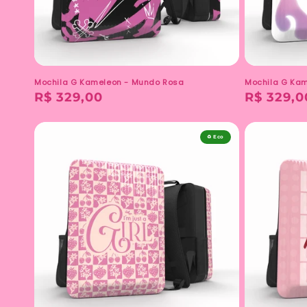
Mochila G Kameleon - Mundo Rosa
Mochila G Ka
Preço
R$ 329,00
Preço
R$ 329,0
normal
normal
♻️ Eco