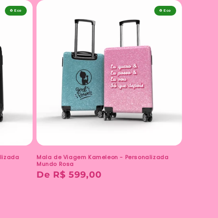
♻️ Eco
♻️ Eco
lizada
Mala de Viagem Kameleon - Personalizada
Mundo Rosa
Preço
De R$ 599,00
normal