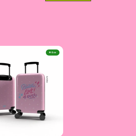
♻️ Eco