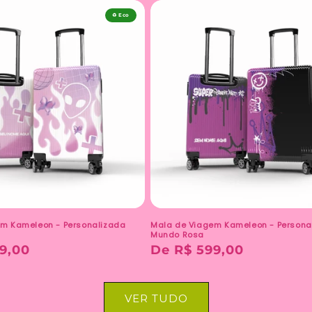
♻️ Eco
m Kameleon - Personalizada
Mala de Viagem Kameleon - Persona
Mundo Rosa
9,00
Preço
De R$ 599,00
normal
VER TUDO