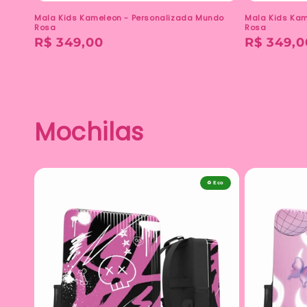
Mala Kids Kameleon - Personalizada Mundo
Mala Kids Kam
Rosa
Rosa
Preço
R$ 349,00
Preço
R$ 349,0
normal
normal
Mochilas
♻️ Eco