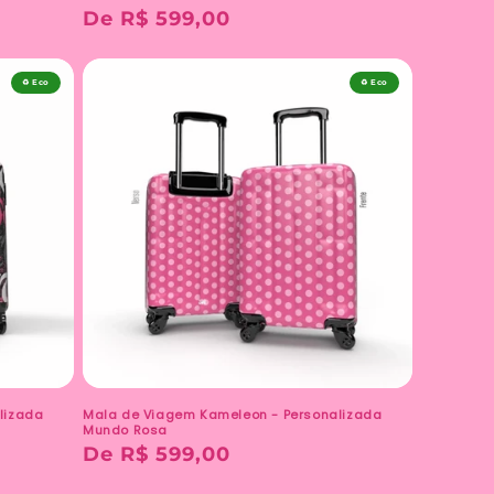
Preço
De R$ 599,00
normal
♻️ Eco
♻️ Eco
lizada
Mala de Viagem Kameleon - Personalizada
Mundo Rosa
Preço
De R$ 599,00
normal