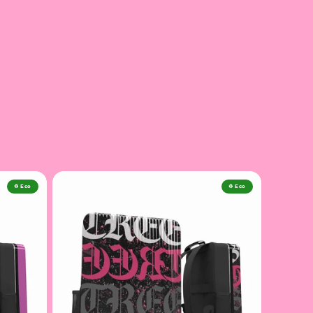
♻️ Eco
♻️ Eco