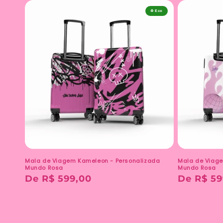
♻️ Eco
Mala de Viagem Kameleon - Personalizada
Mala de Viage
Mundo Rosa
Mundo Rosa
Preço
De R$ 599,00
Preço
De R$ 59
normal
normal