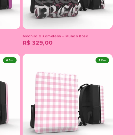
Mochila G Kameleon - Mundo Rosa
Preço
R$ 329,00
normal
♻️ Eco
♻️ Eco