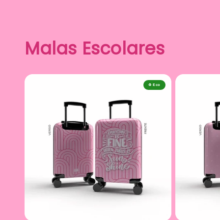
Malas Escolares
♻️ Eco