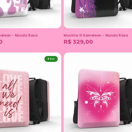
meleon - Mundo Rosa
Mochila G Kameleon - Mundo Rosa
0
Preço
R$ 329,00
normal
♻️ Eco