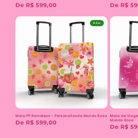
Preço
De R$ 599,00
Preço
De R$ 59
normal
normal
♻️ Eco
Mala PP Kameleon - Personalizada Mundo Rosa
Mala de Viage
Mundo Rosa
Preço
De R$ 599,00
Preço
De R$ 59
normal
normal