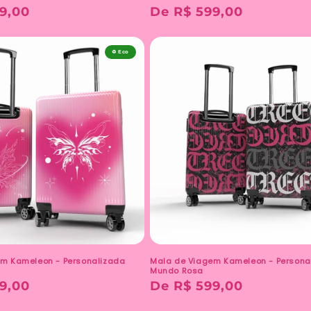
9,00
Preço
De R$ 599,00
normal
♻️ Eco
m Kameleon - Personalizada
Mala de Viagem Kameleon - Persona
Mundo Rosa
9,00
Preço
De R$ 599,00
normal