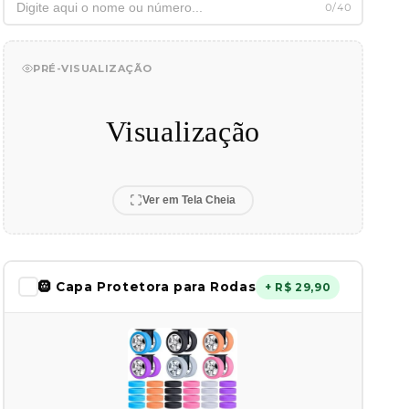
Mike
Mike
0/40
PRÉ-VISUALIZAÇÃO
Visualização
Ver em Tela Cheia
🛞 Capa Protetora para Rodas
+ R$ 29,90