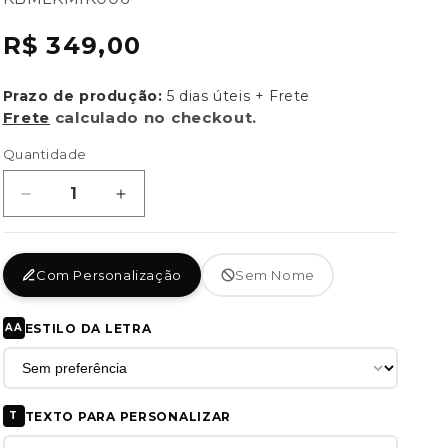
{{
Preço
R$ 349,00
sku
normal
}}:
Prazo de produção:
5 dias úteis + Frete
Frete
calculado no checkout.
Quantidade
Diminuir
Aumentar
a
a
quantidade
quantidade
de
de
Com Personalização
Sem Nome
Mala
Mala
Kids
Kids
Kameleon
Kameleon
ESTILO DA LETRA
AA
-
-
Personalizada
Personalizada
As
As
Aventuras
Aventuras
TEXTO PARA PERSONALIZAR
T
de
de