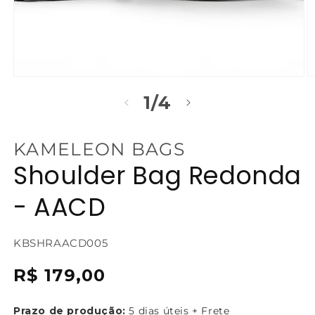
Abrir
Ab
mídia
m
de
1
/
4
1
2
na
n
janela
j
modal
m
KAMELEON BAGS
Shoulder Bag Redonda
- AACD
SKU:
KBSHRAACD005
{{
Preço
R$ 179,00
sku
normal
}}:
Prazo de produção:
5 dias úteis + Frete