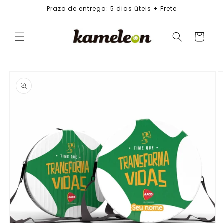
PULAR
Prazo de entrega: 5 dias úteis + Frete
PARA O
CONTEÚDO
Carrinho
PULAR PARA
AS
INFORMAÇÕES
DO PRODUTO