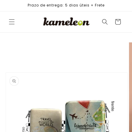
PULAR
Prazo de entrega: 5 dias úteis + Frete
PARA O
CONTEÚDO
Carrinho
PULAR PARA
AS
INFORMAÇÕES
DO PRODUTO