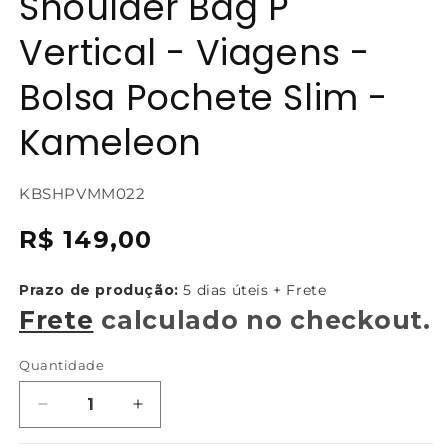
Shoulder Bag P
Vertical - Viagens -
Bolsa Pochete Slim -
Kameleon
SKU:
KBSHPVMM022
{{
Preço
R$ 149,00
sku
normal
}}:
Prazo de produção:
5 dias úteis + Frete
Frete
calculado no checkout.
Quantidade
Diminuir
Aumentar
a
a