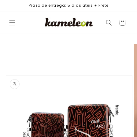
PULAR
Prazo de entrega: 5 dias úteis + Frete
PARA O
CONTEÚDO
Carrinho
PULAR PARA
AS
INFORMAÇÕES
DO PRODUTO