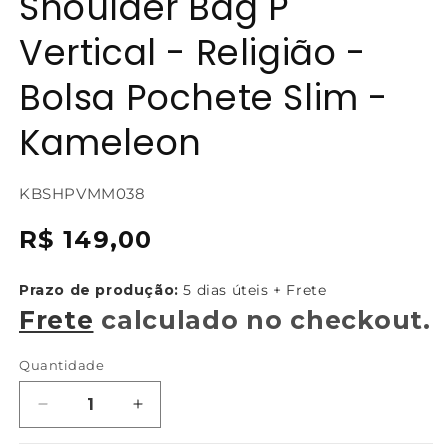
Shoulder Bag P
Vertical - Religião -
Bolsa Pochete Slim -
Kameleon
SKU:
KBSHPVMM038
{{
Preço
R$ 149,00
sku
normal
}}:
Prazo de produção:
5 dias úteis + Frete
Frete
calculado no checkout.
Quantidade
Diminuir
Aumentar
a
a