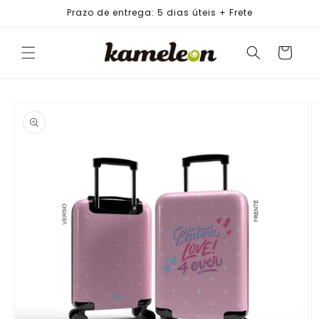
PULAR
Prazo de entrega: 5 dias úteis + Frete
PARA O
CONTEÚDO
Carrinho
PULAR PARA
AS
INFORMAÇÕES
DO PRODUTO