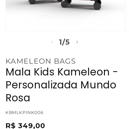
Abrir
Ab
mídia
m
de
1
/
5
1
2
na
n
janela
j
modal
m
KAMELEON BAGS
Mala Kids Kameleon -
Personalizada Mundo
Rosa
SKU:
KBMLKPINK006
{{
Preço
R$ 349,00
sku