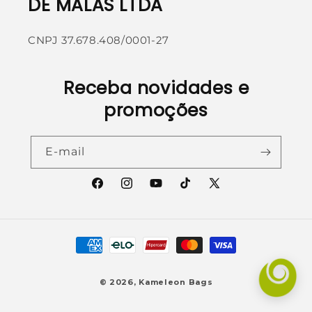
DE MALAS LTDA
CNPJ 37.678.408/0001-27
Receba novidades e
promoções
E-mail
Facebook
Instagram
YouTube
TikTok
X
(Twitter)
Formas
de
pagamento
© 2026,
Kameleon Bags