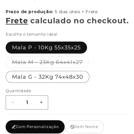
normal
}}:
Prazo de produção:
5 dias úteis + Frete
Frete
calculado no checkout.
Escolha o tamanho ideal
Mala P - 10Kg 55x35x25
Variante
Mala M - 23Kg 64x41x27
esgotada
ou
Mala G - 32Kg 74x48x30
indisponível
Quantidade
Diminuir
Aumentar
a
a
quantidade
quantidade
de
de
Com Personalização
Sem Nome
Mala
Mala