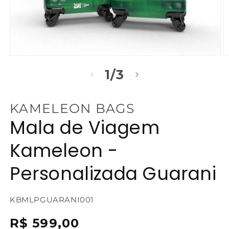
Abrir
Ab
mídia
m
de
1
/
3
1
2
na
n
janela
j
modal
m
KAMELEON BAGS
Mala de Viagem
Kameleon -
Personalizada Guarani
SKU:
KBMLPGUARANI001
{{
Preço
R$ 599,00
sku