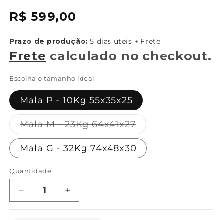
{{
Preço
R$ 599,00
sku
normal
}}:
Prazo de produção:
5 dias úteis + Frete
Frete
calculado no checkout.
Escolha o tamanho ideal
Mala P - 10Kg 55x35x25
Variante
Mala M - 23Kg 64x41x27
esgotada
ou
Mala G - 32Kg 74x48x30
indisponível
Quantidade
Diminuir
Aumentar
a
a
quantidade
quantidade