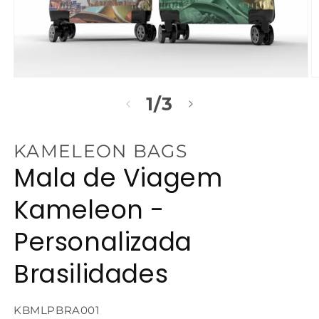
Abrir
Ab
mídia
m
de
1
/
3
1
2
na
n
janela
j
modal
m
KAMELEON BAGS
Mala de Viagem
Kameleon -
Personalizada
Brasilidades
SKU:
KBMLPBRA001