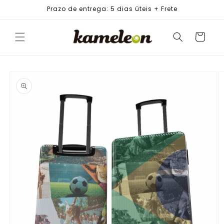
PULAR
Prazo de entrega: 5 dias úteis + Frete
PARA O
CONTEÚDO
Carrinho
PULAR PARA
AS
INFORMAÇÕES
DO PRODUTO