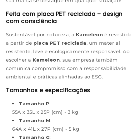
sua marca se destaque em qualquer situação!
Feita com placa PET reciclada – design
com consciência
Sustentável por natureza, a
Kameleon
é revestida
a partir de
placa PET reciclada
, um material
resistente, leve e ecologicamente responsável. Ao
escolher a
Kameleon
, sua empresa também
comunica compromisso com a responsabilidade
ambiental e práticas alinhadas ao ESG.
Tamanhos e especificações
Tamanho P
:
55A x 35L x 25P (cm) - 3 kg
Tamanho M
:
64A x 41L x 27P (cm) - 5 kg
Tamanho G
: