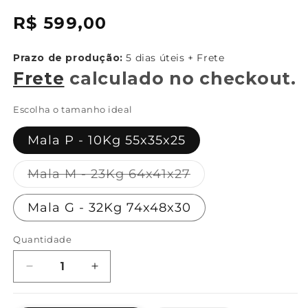
{{
Preço
R$ 599,00
sku
normal
}}:
Prazo de produção:
5 dias úteis + Frete
Frete
calculado no checkout.
Escolha o tamanho ideal
Mala P - 10Kg 55x35x25
Variante
Mala M - 23Kg 64x41x27
esgotada
ou
Mala G - 32Kg 74x48x30
indisponível
Quantidade
Diminuir
Aumentar
a
a
quantidade
quantidade