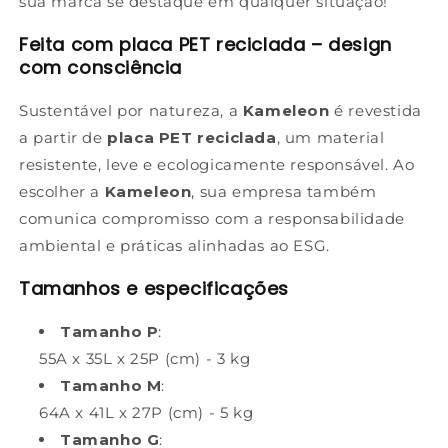
sua marca se destaque em qualquer situação!
Feita com placa PET reciclada – design
com consciência
Sustentável por natureza, a
Kameleon
é revestida
a partir de
placa PET reciclada
, um material
resistente, leve e ecologicamente responsável. Ao
escolher a
Kameleon
, sua empresa também
comunica compromisso com a responsabilidade
ambiental e práticas alinhadas ao ESG.
Tamanhos e especificações
Tamanho P
:
55A x 35L x 25P (cm) - 3 kg
Tamanho M
:
64A x 41L x 27P (cm) - 5 kg
Tamanho G
: