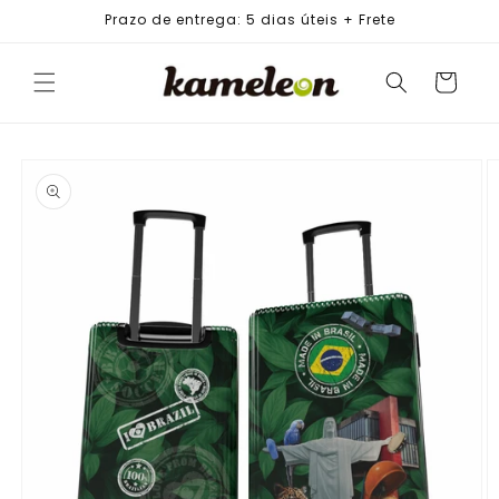
PULAR
Prazo de entrega: 5 dias úteis + Frete
PARA O
CONTEÚDO
Carrinho
PULAR PARA
AS
INFORMAÇÕES
DO PRODUTO