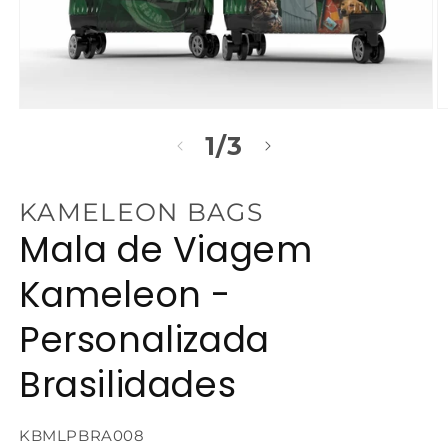
Abrir
Ab
mídia
m
de
1
/
3
1
2
na
n
janela
j
modal
m
KAMELEON BAGS
Mala de Viagem
Kameleon -
Personalizada
Brasilidades
SKU:
KBMLPBRA008