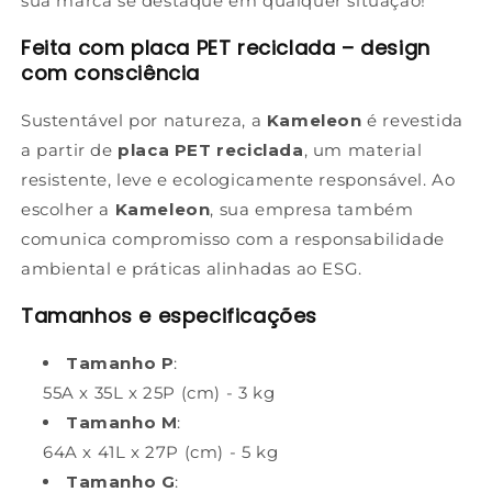
sua marca se destaque em qualquer situação!
Feita com placa PET reciclada – design
com consciência
Sustentável por natureza, a
Kameleon
é revestida
a partir de
placa PET reciclada
, um material
resistente, leve e ecologicamente responsável. Ao
escolher a
Kameleon
, sua empresa também
comunica compromisso com a responsabilidade
ambiental e práticas alinhadas ao ESG.
Tamanhos e especificações
Tamanho P
:
55A x 35L x 25P (cm) - 3 kg
Tamanho M
:
64A x 41L x 27P (cm) - 5 kg
Tamanho G
: