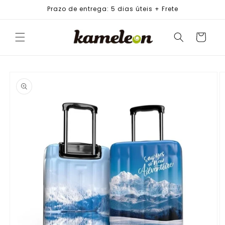
PULAR
Prazo de entrega: 5 dias úteis + Frete
PARA O
CONTEÚDO
Carrinho
PULAR PARA
AS
INFORMAÇÕES
DO PRODUTO