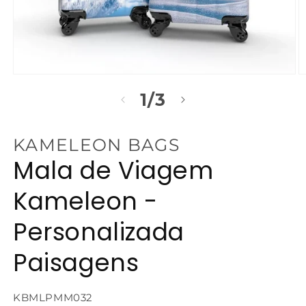
Abrir
Ab
mídia
m
de
1
/
3
1
2
na
n
janela
j
modal
m
KAMELEON BAGS
Mala de Viagem
Kameleon -
Personalizada
Paisagens
SKU:
KBMLPMM032