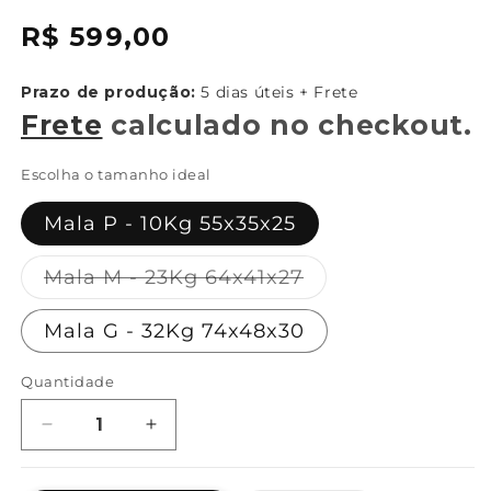
{{
Preço
R$ 599,00
sku
normal
}}:
Prazo de produção:
5 dias úteis + Frete
Frete
calculado no checkout.
Escolha o tamanho ideal
Mala P - 10Kg 55x35x25
Variante
Mala M - 23Kg 64x41x27
esgotada
ou
Mala G - 32Kg 74x48x30
indisponível
Quantidade
Diminuir
Aumentar
a
a
quantidade
quantidade