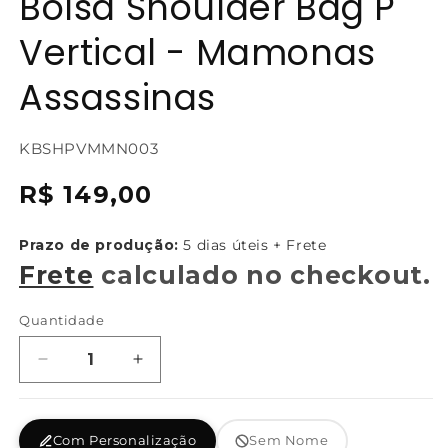
Bolsa Shoulder Bag P
Vertical - Mamonas
Assassinas
SKU:
KBSHPVMMN003
{{
Preço
R$ 149,00
sku
normal
}}:
Prazo de produção:
5 dias úteis + Frete
Frete
calculado no checkout.
Quantidade
Diminuir
Aumentar
a
a
quantidade
quantidade
de
de
Com Personalização
Sem Nome