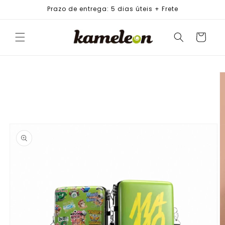
PULAR
Prazo de entrega: 5 dias úteis + Frete
PARA O
CONTEÚDO
Carrinho
PULAR PARA
AS
INFORMAÇÕES
DO PRODUTO