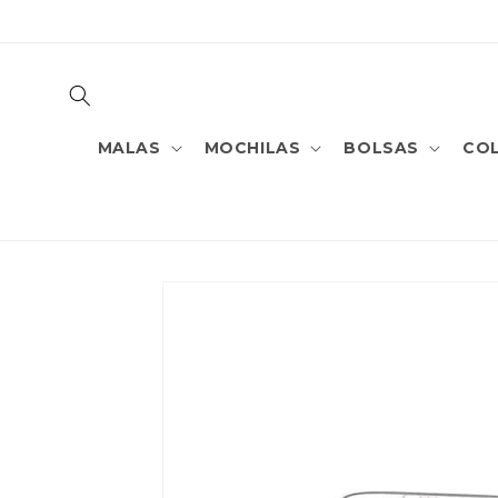
PULAR
PARA O
CONTEÚDO
MALAS
MOCHILAS
BOLSAS
CO
PULAR PARA
AS
INFORMAÇÕES
DO PRODUTO