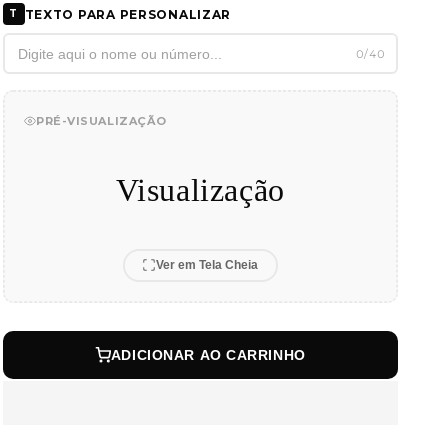
Hello
Hello
TEXTO PARA PERSONALIZAR
T
Kitty
Kitty
0/40
PRÉ-VISUALIZAÇÃO
Visualização
Ver em Tela Cheia
ADICIONAR AO CARRINHO