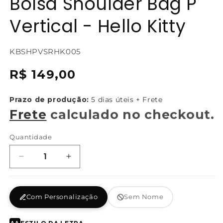
Bolsa Shoulder Bag P
Vertical - Hello Kitty
SKU:
KBSHPVSRHK005
{{
Preço
R$ 149,00
sku
normal
}}:
Prazo de produção:
5 dias úteis + Frete
Frete
calculado no checkout.
Quantidade
Diminuir
Aumentar
a
a
quantidade
quantidade
de
de
Com Personalização
Sem Nome
Bolsa
Bolsa
Shoulder
Shoulder