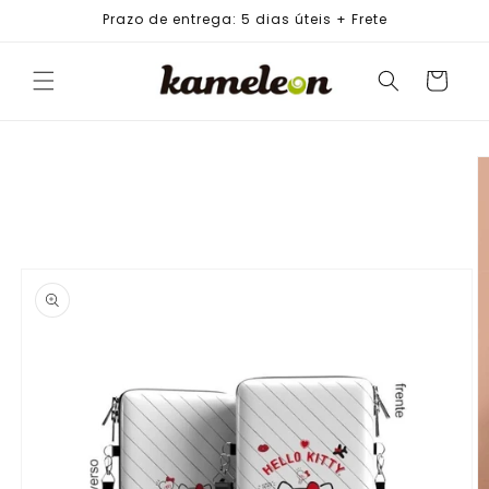
PULAR
Prazo de entrega: 5 dias úteis + Frete
PARA O
CONTEÚDO
Carrinho
PULAR PARA
AS
INFORMAÇÕES
DO PRODUTO