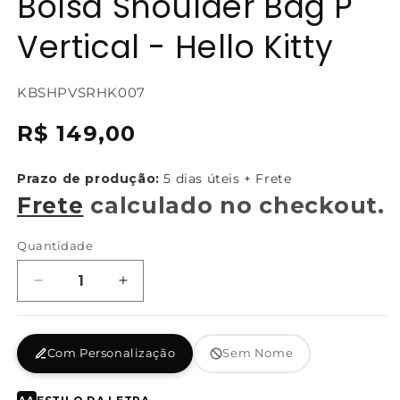
Bolsa Shoulder Bag P
Vertical - Hello Kitty
SKU:
KBSHPVSRHK007
{{
Preço
R$ 149,00
sku
normal
}}:
Prazo de produção:
5 dias úteis + Frete
Frete
calculado no checkout.
Quantidade
Diminuir
Aumentar
a
a
quantidade
quantidade
de
de
Com Personalização
Sem Nome
Bolsa
Bolsa
Shoulder
Shoulder