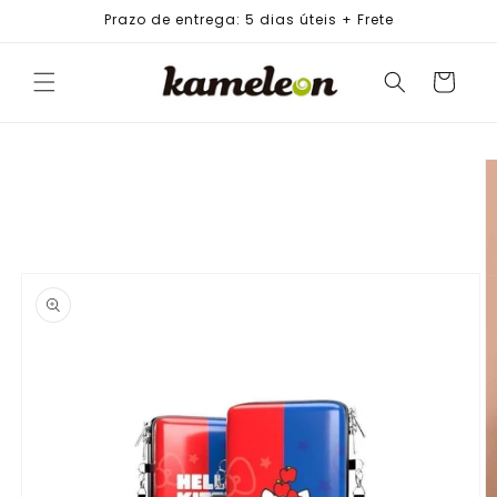
PULAR
Prazo de entrega: 5 dias úteis + Frete
PARA O
CONTEÚDO
Carrinho
PULAR PARA
AS
INFORMAÇÕES
DO PRODUTO