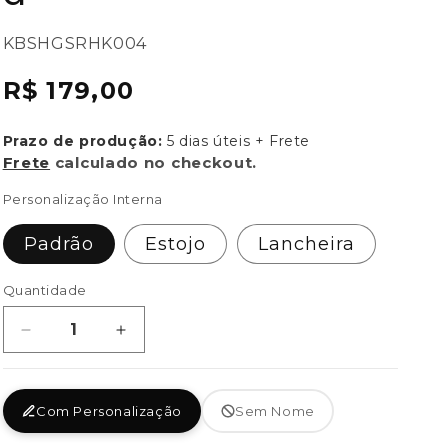
SKU:
KBSHGSRHK004
{{
Preço
R$ 179,00
sku
normal
}}:
Prazo de produção:
5 dias úteis + Frete
Frete
calculado no checkout.
Personalização Interna
Padrão
Estojo
Lancheira
Quantidade
Diminuir
Aumentar
a
a
quantidade
quantidade
de
de
Com Personalização
Sem Nome
Shoulder
Shoulder
Bag
Bag