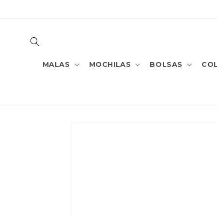
PULAR
PARA O
CONTEÚDO
MALAS
MOCHILAS
BOLSAS
CO
PULAR PARA
AS
INFORMAÇÕES
DO PRODUTO