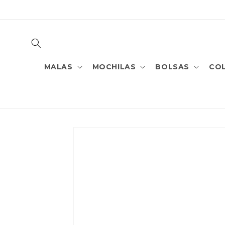
PULAR
PARA O
CONTEÚDO
MALAS
MOCHILAS
BOLSAS
CO
PULAR PARA
AS
INFORMAÇÕES
DO PRODUTO