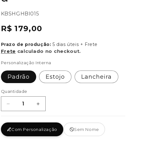
SKU:
KBSHGHBI015
{{
Preço
R$ 179,00
sku
normal
}}:
Prazo de produção:
5 dias úteis + Frete
Frete
calculado no checkout.
Personalização Interna
Padrão
Estojo
Lancheira
Quantidade
Diminuir
Aumentar
a
a
quantidade
quantidade
de
de
Com Personalização
Sem Nome
Shoulder
Shoulder
Bag
Bag