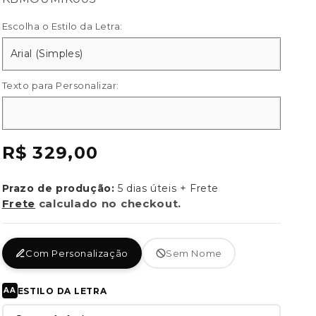
{{
Escolha o Estilo da Letra:
sku
}}:
Texto para Personalizar:
Preço
R$ 329,00
normal
Prazo de produção:
5 dias úteis + Frete
Frete
calculado no checkout.
Com Personalização
Sem Nome
ESTILO DA LETRA
AA