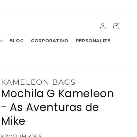
Fazer
Carrinho
login
BLOG
CORPORATIVO
PERSONALIZE
KAMELEON BAGS
Mochila G Kameleon
- As Aventuras de
Mike
SKU:
KBMOUMIK005