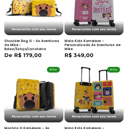
Personalize com seu nome
Personalize com seu nome
Shoulder Bag G - As Aventuras
Mala Kids Kameleon -
de Mike -
Personalizada As Aventuras de
Bolsa/Estojo/Lancheira
Mike
Preço
De R$ 179,00
Preço
R$ 349,00
normal
normal
♻️ Eco
♻️ Eco
Personalize com seu nome
Personalize com seu nome
Mochila G Kameleon - As
Mala Kids Kameleon -