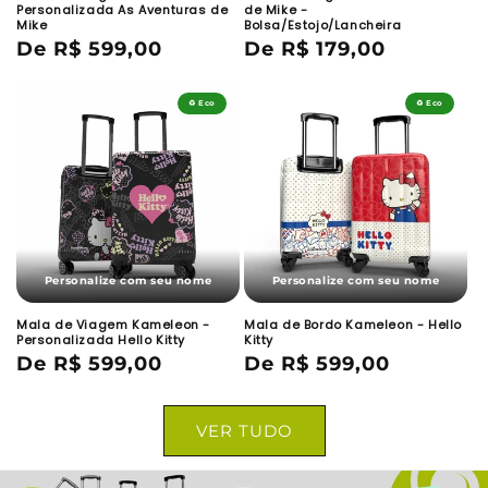
Personalizada As Aventuras de
de Mike -
Mike
Bolsa/Estojo/Lancheira
Preço
De R$ 599,00
Preço
De R$ 179,00
normal
normal
♻️ Eco
♻️ Eco
Personalize com seu nome
Personalize com seu nome
Mala de Viagem Kameleon -
Mala de Bordo Kameleon - Hello
Personalizada Hello Kitty
Kitty
Preço
De R$ 599,00
Preço
De R$ 599,00
normal
normal
VER TUDO