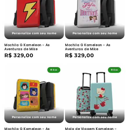
Personalize com seu nome
Personalize com seu nome
Mochila G Kameleon - As
Mochila G Kameleon - As
Aventuras de Mike
Aventuras de Mike
Preço
R$ 329,00
Preço
R$ 329,00
normal
normal
♻️ Eco
♻️ Eco
Personalize com seu nome
Personalize com seu nome
Mochila G Kameleon - As
Mala de Viagem Kameleon -