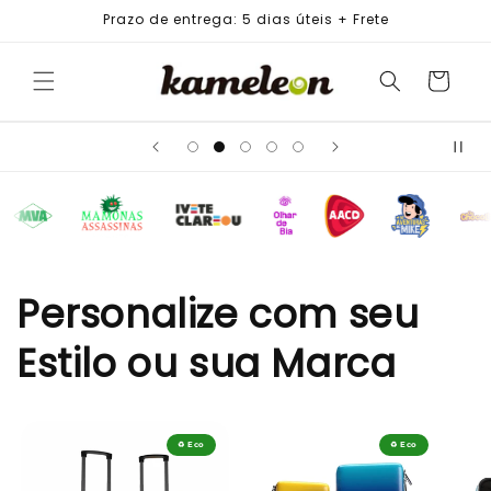
PULAR
Prazo de entrega: 5 dias úteis + Frete
PARA O
CONTEÚDO
Carrinho
Personalize com seu
Estilo ou sua Marca
♻️ Eco
♻️ Eco