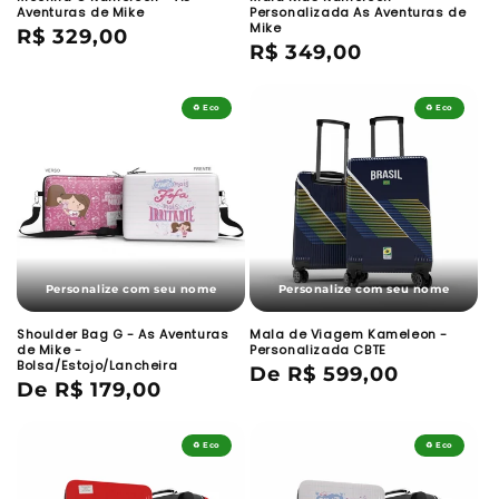
Aventuras de Mike
Personalizada As Aventuras de
Mike
Preço
R$ 329,00
Preço
R$ 349,00
normal
normal
♻️ Eco
♻️ Eco
Personalize com seu nome
Personalize com seu nome
Shoulder Bag G - As Aventuras
Mala de Viagem Kameleon -
de Mike -
Personalizada CBTE
Bolsa/Estojo/Lancheira
Preço
De R$ 599,00
Preço
De R$ 179,00
normal
normal
♻️ Eco
♻️ Eco