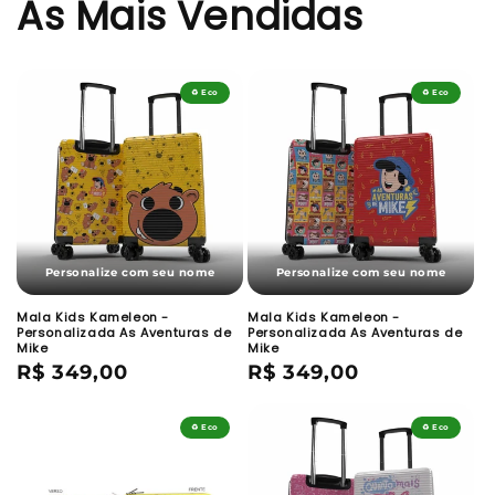
As Mais Vendidas
♻️ Eco
♻️ Eco
Personalize com seu nome
Personalize com seu nome
Mala Kids Kameleon -
Mala Kids Kameleon -
Personalizada As Aventuras de
Personalizada As Aventuras de
Mike
Mike
Preço
R$ 349,00
Preço
R$ 349,00
normal
normal
♻️ Eco
♻️ Eco