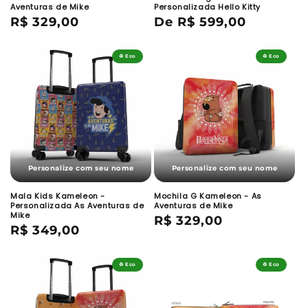
Aventuras de Mike
Personalizada Hello Kitty
Preço
R$ 329,00
Preço
De R$ 599,00
normal
normal
♻️ Eco
♻️ Eco
Personalize com seu nome
Personalize com seu nome
Mala Kids Kameleon -
Mochila G Kameleon - As
Personalizada As Aventuras de
Aventuras de Mike
Mike
Preço
R$ 329,00
Preço
R$ 349,00
normal
normal
♻️ Eco
♻️ Eco