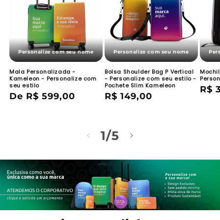
Personalize com seu nome
Personalize com seu nome
Per
Mala Personalizada -
Bolsa Shoulder Bag P Vertical
Mochi
Kameleon - Personalize com
- Personalize com seu estilo -
Person
seu estilo
Pochete Slim Kameleon
Pre
R$ 
Preço
De R$ 599,00
Preço
R$ 149,00
nor
normal
normal
de
1
/
5