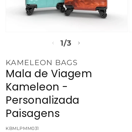
Abrir
Ab
mídia
m
de
1
/
3
1
2
na
n
janela
j
modal
m
KAMELEON BAGS
Mala de Viagem
Kameleon -
Personalizada
Paisagens
SKU:
KBMLPMM031