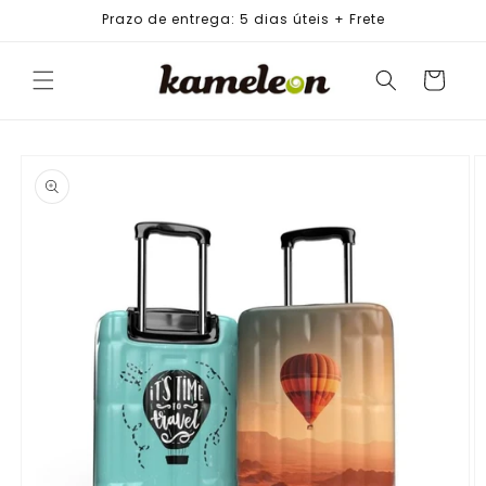
PULAR
Prazo de entrega: 5 dias úteis + Frete
PARA O
CONTEÚDO
Carrinho
PULAR PARA
AS
INFORMAÇÕES
DO PRODUTO