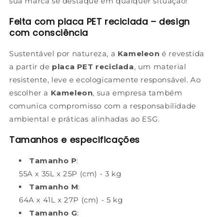
sua marca se destaque em qualquer situação!
Feita com placa PET reciclada – design
com consciência
Sustentável por natureza, a
Kameleon
é revestida
a partir de
placa PET reciclada
, um material
resistente, leve e ecologicamente responsável. Ao
escolher a
Kameleon
, sua empresa também
comunica compromisso com a responsabilidade
ambiental e práticas alinhadas ao ESG.
Tamanhos e especificações
Tamanho P
:
55A x 35L x 25P (cm) - 3 kg
Tamanho M
:
64A x 41L x 27P (cm) - 5 kg
Tamanho G
: