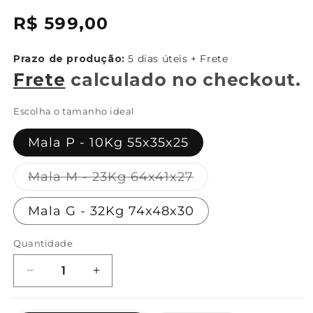
{{
Preço
R$ 599,00
sku
normal
}}:
Prazo de produção:
5 dias úteis + Frete
Frete
calculado no checkout.
Escolha o tamanho ideal
Mala P - 10Kg 55x35x25
Variante
Mala M - 23Kg 64x41x27
esgotada
ou
Mala G - 32Kg 74x48x30
indisponível
Quantidade
Diminuir
Aumentar
a
a
quantidade
quantidade