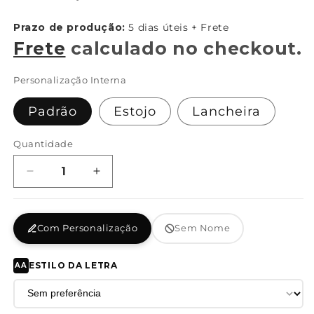
normal
}}:
Prazo de produção:
5 dias úteis + Frete
Frete
calculado no checkout.
Personalização Interna
Padrão
Estojo
Lancheira
Quantidade
Diminuir
Aumentar
a
a
quantidade
quantidade
de
de
Com Personalização
Sem Nome
Shoulder
Shoulder
Bag
Bag
G
G
ESTILO DA LETRA
AA
-
-
Herois
Herois
Do
Do