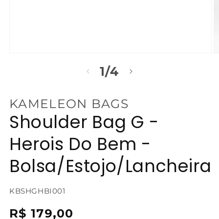
Abrir
Ab
mídia
m
de
1
/
4
1
2
na
n
janela
j
modal
m
KAMELEON BAGS
Shoulder Bag G -
Herois Do Bem -
Bolsa/Estojo/Lancheira
SKU:
KBSHGHBI001
{{
Preço
R$ 179,00
sku