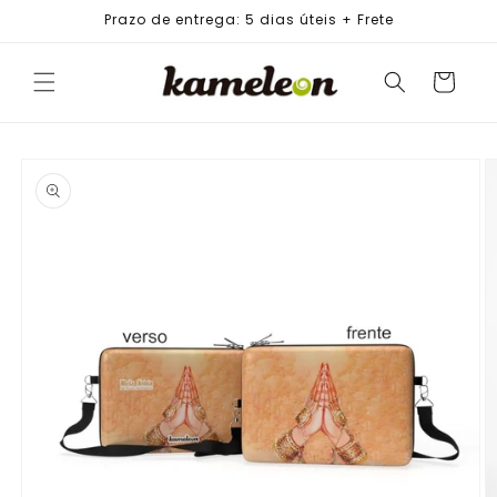
PULAR
Prazo de entrega: 5 dias úteis + Frete
PARA O
CONTEÚDO
Carrinho
PULAR PARA
AS
INFORMAÇÕES
DO PRODUTO