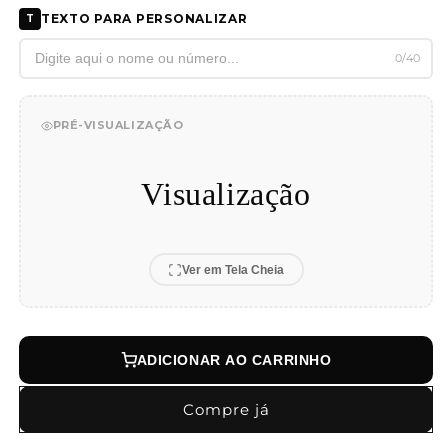
Bem
Bem
TEXTO PARA PERSONALIZAR
T
-
-
Bolsa/Estojo/Lancheira
Bolsa/Estojo/Lancheira
0/40
PRÉ-VISUALIZAÇÃO
Visualização
Ver em Tela Cheia
ADICIONAR AO CARRINHO
Compre já