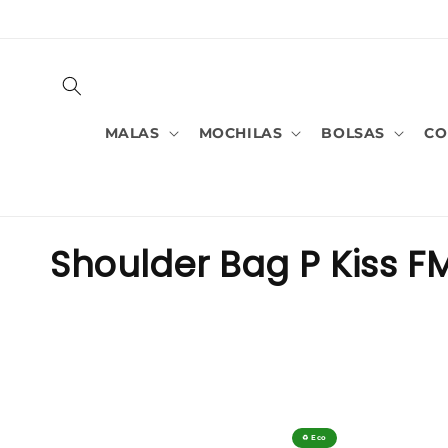
PULAR
PARA O
CONTEÚDO
MALAS
MOCHILAS
BOLSAS
CO
C
Shoulder Bag P Kiss F
o
l
e
ç
♻️ Eco