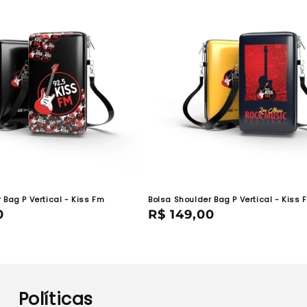
 Bag P Vertical - Kiss Fm
Bolsa Shoulder Bag P Vertical - Kiss 
0
Preço
R$ 149,00
normal
Políticas