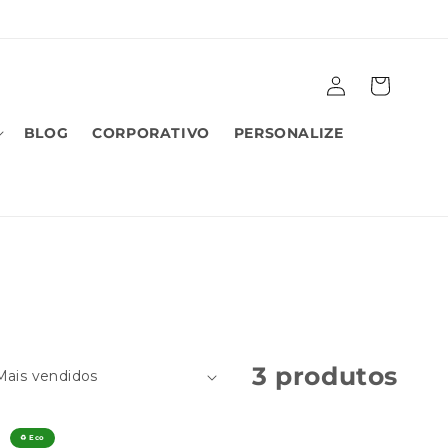
Fazer
Carrinho
login
BLOG
CORPORATIVO
PERSONALIZE
3 produtos
♻️ Eco