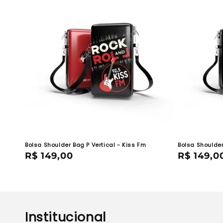
ã
o
:
Bolsa Shoulder Bag P Vertical - Kiss Fm
Bolsa Shoulder
Preço
R$ 149,00
Preço
R$ 149,0
normal
normal
Institucional