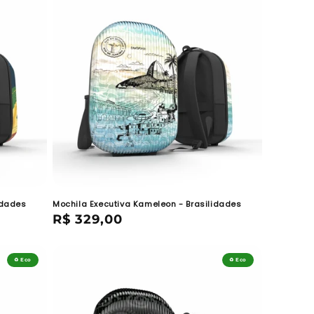
idades
Mochila Executiva Kameleon - Brasilidades
Preço
R$ 329,00
normal
♻️ Eco
♻️ Eco