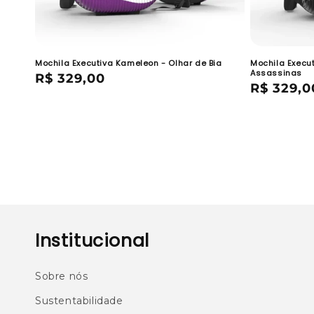
Mochila Executiva Kameleon - Olhar de Bia
Mochila Exec
Assassinas
Preço
R$ 329,00
Preço
R$ 329,0
normal
normal
Institucional
Sobre nós
Sustentabilidade