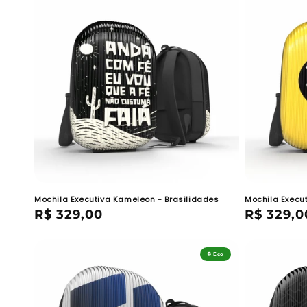
ã
o
:
Mochila Executiva Kameleon - Brasilidades
Mochila Execu
Preço
R$ 329,00
Preço
R$ 329,0
normal
normal
♻️ Eco