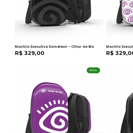
Mochila Executiva Kameleon - Olhar de Bia
Mochila Execu
Preço
R$ 329,00
Preço
R$ 329,0
normal
normal
♻️ Eco