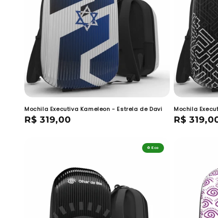
Mochila Executiva Kameleon - Estrela de Davi
Mochila Execu
Preço
R$ 319,00
Preço
R$ 319,0
normal
normal
♻️ Eco