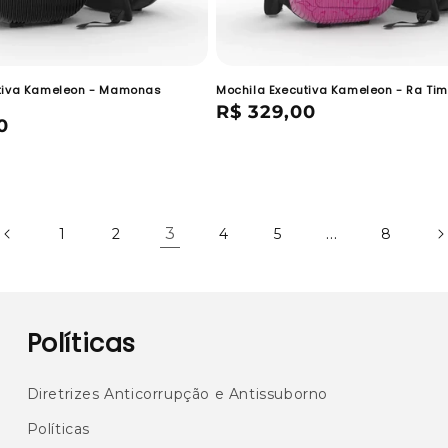
utiva Kameleon - Mamonas
Mochila Executiva Kameleon - Ra Ti
Preço
R$ 329,00
0
normal
3
…
1
2
4
5
8
Políticas
Diretrizes Anticorrupção e Antissuborno
Políticas