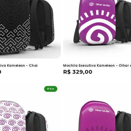
tiva Kameleon - Chai
Mochila Executiva Kameleon - Olhar 
0
Preço
R$ 329,00
normal
♻️ Eco