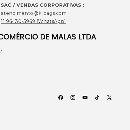
SAC / VENDAS CORPORATIVAS :
atendimento@klbags.com
11 96430-5969
(WhatsApp)
COMÉRCIO DE MALAS LTDA
7
Facebook
Instagram
YouTube
TikTok
X
(Twitter)