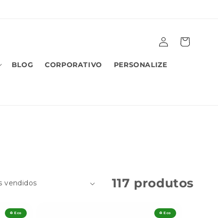
Fazer
Carrinho
login
BLOG
CORPORATIVO
PERSONALIZE
117 produtos
♻️ Eco
♻️ Eco