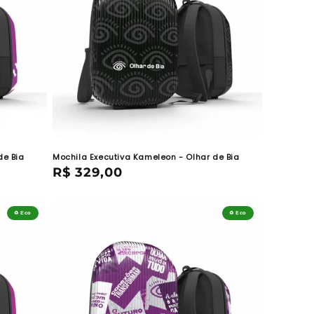
de Bia
Mochila Executiva Kameleon - Olhar de Bia
Preço
R$ 329,00
normal
♻️ Eco
♻️ Eco