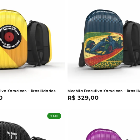
tiva Kameleon - Brasilidades
Mochila Executiva Kameleon - Brasil
0
Preço
R$ 329,00
normal
♻️ Eco