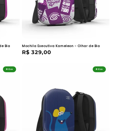
de Bia
Mochila Executiva Kameleon - Olhar de Bia
Preço
R$ 329,00
normal
♻️ Eco
♻️ Eco