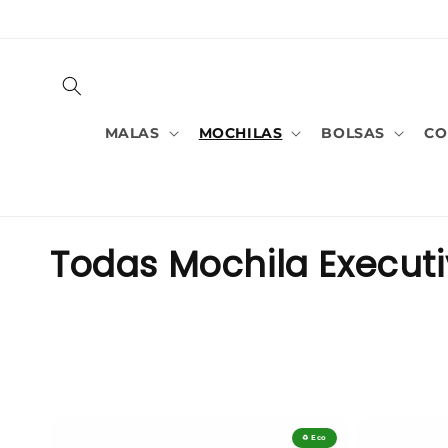
PULAR
PARA O
CONTEÚDO
MALAS
MOCHILAS
BOLSAS
CO
C
Todas Mochila Execut
o
l
e
ç
♻️ Eco