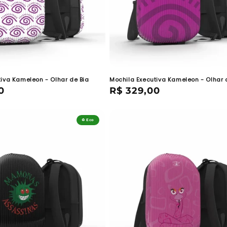
tiva Kameleon - Olhar de Bia
Mochila Executiva Kameleon - Olhar 
0
Preço
R$ 329,00
normal
♻️ Eco