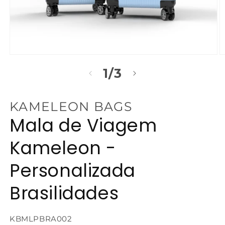
Abrir
Ab
mídia
m
de
1
/
3
1
2
na
n
janela
j
modal
m
KAMELEON BAGS
Mala de Viagem
Kameleon -
Personalizada
Brasilidades
SKU:
KBMLPBRA002