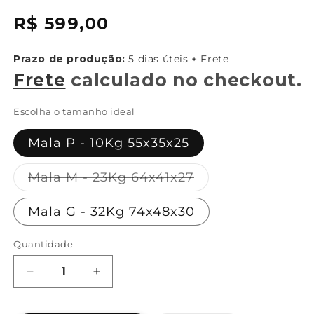
{{
Preço
R$ 599,00
sku
normal
}}:
Prazo de produção:
5 dias úteis + Frete
Frete
calculado no checkout.
Escolha o tamanho ideal
Mala P - 10Kg 55x35x25
Variante
Mala M - 23Kg 64x41x27
esgotada
ou
Mala G - 32Kg 74x48x30
indisponível
Quantidade
Diminuir
Aumentar
a
a
quantidade
quantidade