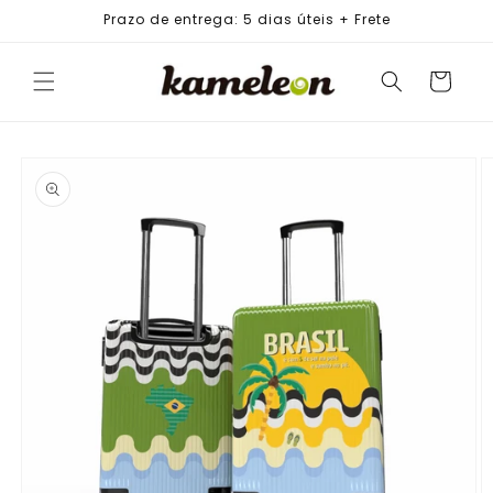
PULAR
Prazo de entrega: 5 dias úteis + Frete
PARA O
CONTEÚDO
Carrinho
PULAR PARA
AS
INFORMAÇÕES
DO PRODUTO