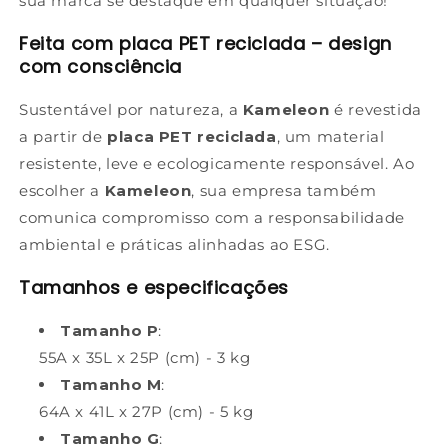
sua marca se destaque em qualquer situação!
Feita com placa PET reciclada – design
com consciência
Sustentável por natureza, a
Kameleon
é revestida
a partir de
placa PET reciclada
, um material
resistente, leve e ecologicamente responsável. Ao
escolher a
Kameleon
, sua empresa também
comunica compromisso com a responsabilidade
ambiental e práticas alinhadas ao ESG.
Tamanhos e especificações
Tamanho P
:
55A x 35L x 25P (cm) - 3 kg
Tamanho M
:
64A x 41L x 27P (cm) - 5 kg
Tamanho G
: